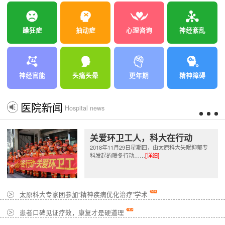
躁狂症
抽动症
心理咨询
神经紊乱
神经官能
头痛头晕
更年期
精神障碍
医院新闻
Hospital news
关爱环卫工人，科大在行动
2018年11月29日星期四，由太原科大失眠抑郁专
科发起的暖冬行动……
[详细]
太原科大专家团参加“精神疾病优化治疗”学术
患者口碑见证疗效，康复才是硬道理