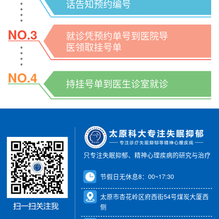
话告知预约编号
NO.3
就诊凭预约单号到医院导
医领取挂号单
NO.4
持挂号单到医生诊室就诊
只专注失眠抑郁、精神心理疾病的研究与治疗
节假日无休息8：00~17:30
太原市杏花岭区府西街54号煤炭大厦西
侧