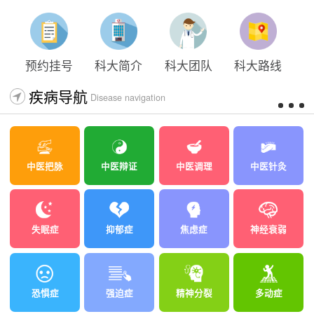
太原科大开展心理沙盘团体体验系列公益活动
预约挂号
科大简介
科大团队
科大路线
疾病导航
Disease navigation
中医把脉
中医辩证
中医调理
中医针灸
失眠症
抑郁症
焦虑症
神经衰弱
恐惧症
强迫症
精神分裂
多动症