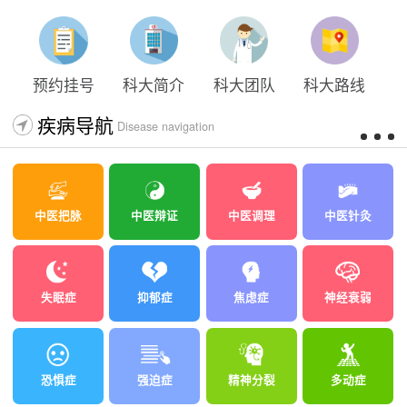
太原科大开展心理沙盘团体体验系列公益活动
预约挂号
科大简介
科大团队
科大路线
疾病导航
Disease navigation
中医把脉
中医辩证
中医调理
中医针灸
失眠症
抑郁症
焦虑症
神经衰弱
恐惧症
强迫症
精神分裂
多动症