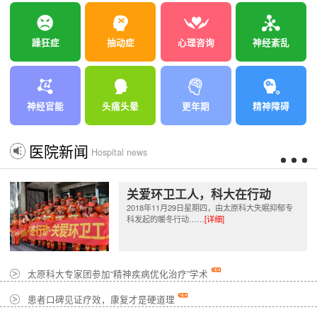
躁狂症
抽动症
心理咨询
神经紊乱
神经官能
头痛头晕
更年期
精神障碍
医院新闻
Hospital news
关爱环卫工人，科大在行动
2018年11月29日星期四，由太原科大失眠抑郁专
科发起的暖冬行动……
[详细]
太原科大专家团参加“精神疾病优化治疗”学术
患者口碑见证疗效，康复才是硬道理