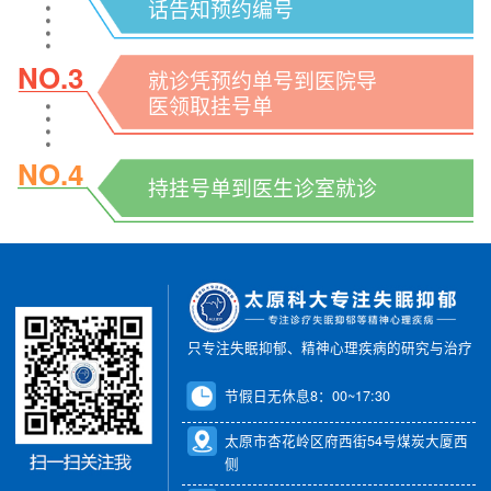
话告知预约编号
NO.3
就诊凭预约单号到医院导
医领取挂号单
NO.4
持挂号单到医生诊室就诊
只专注失眠抑郁、精神心理疾病的研究与治疗
节假日无休息8：00~17:30
太原市杏花岭区府西街54号煤炭大厦西
侧