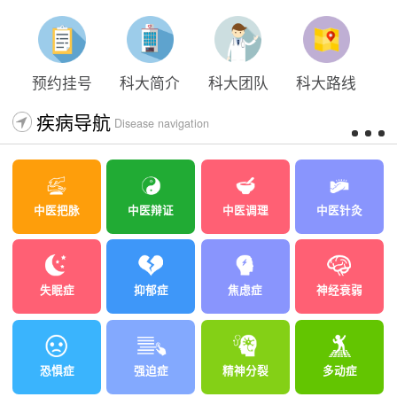
预约挂号
科大简介
科大团队
科大路线
疾病导航
Disease navigation
中医把脉
中医辩证
中医调理
中医针灸
失眠症
抑郁症
焦虑症
神经衰弱
恐惧症
强迫症
精神分裂
多动症