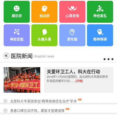
躁狂症
抽动症
心理咨询
神经紊乱
神经官能
头痛头晕
更年期
精神障碍
医院新闻
Hospital news
关爱环卫工人，科大在行动
2018年11月29日星期四，由太原科大失眠抑郁专
科发起的暖冬行动……
[详细]
太原科大专家团参加“精神疾病优化治疗”学术
患者口碑见证疗效，康复才是硬道理