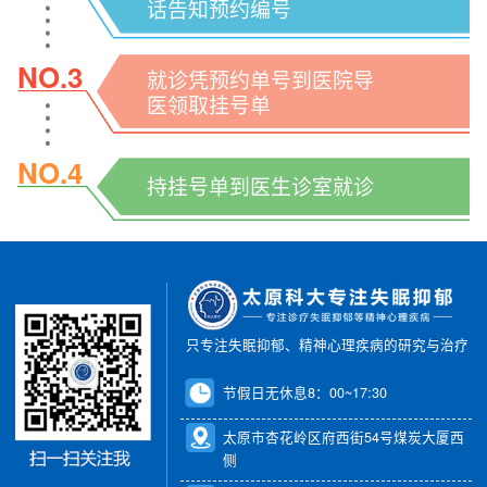
话告知预约编号
NO.3
就诊凭预约单号到医院导
医领取挂号单
NO.4
持挂号单到医生诊室就诊
只专注失眠抑郁、精神心理疾病的研究与治疗
节假日无休息8：00~17:30
太原市杏花岭区府西街54号煤炭大厦西
侧