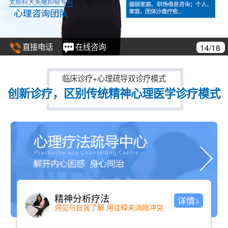
直接电话
在线咨询
/18
15
临床诊疗+心理疏导双诊疗模式
创新诊疗，区别传统精神心理医学诊疗模式
精神分析疗法
详情>
洞见与自我了解 用诠释来消除冲突