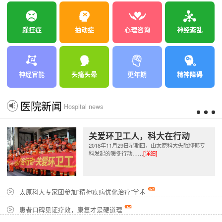
躁狂症
抽动症
心理咨询
神经紊乱
神经官能
头痛头晕
更年期
精神障碍
医院新闻
Hospital news
关爱环卫工人，科大在行动
2018年11月29日星期四，由太原科大失眠抑郁专
科发起的暖冬行动……
[详细]
太原科大专家团参加“精神疾病优化治疗”学术
患者口碑见证疗效，康复才是硬道理