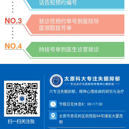
话告知预约编号
NO.3
就诊凭预约单号到医院导
医领取挂号单
NO.4
持挂号单到医生诊室就诊
只专注失眠抑郁、精神心理疾病的研究与治疗
节假日无休息8：00~17:30
太原市杏花岭区府西街54号煤炭大厦西
侧