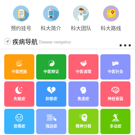
太原科大开展心理沙盘团体体验系列公益活动
预约挂号
科大简介
科大团队
科大路线
疾病导航
Disease navigation
中医把脉
中医辩证
中医调理
中医针灸
失眠症
抑郁症
焦虑症
神经衰弱
恐惧症
强迫症
精神分裂
多动症