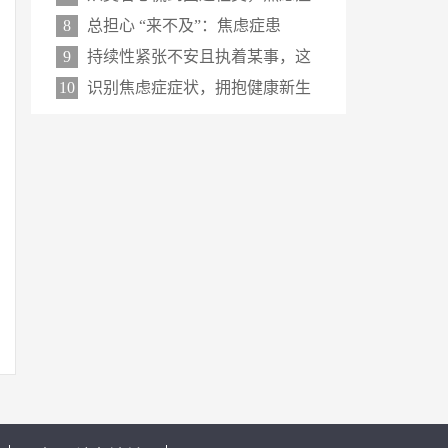
8
总担心 “来不及”：焦虑症患
9
持续性紧张不安且执着某事，这
10
识别焦虑症症状，拥抱健康新生