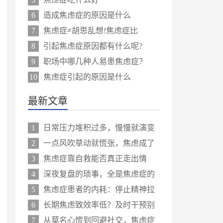
6
造成焦虑症的原因是什么
7
焦虑症≠胡思乱想!焦虑症比
8
引起焦虑症原因都有什么呢?
9
职场中哪几种人易患焦虑症？
10
焦虑症引起的原因是什么
最新文章
1
日常压力堆积过多，慢慢就演变
2
一点风吹草动就慌张，焦虑成了
3
焦虑症靠自救能否真正走出情
4
深夜复盘的琐事，全是焦虑症的
5
焦虑症患者的内耗：停止精神拉
6
长期焦虑致效率低？及时干预别
7
从莫名心慌到回避社交，焦虑症