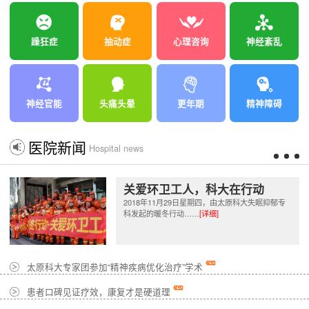
躁狂症
抽动症
心理咨询
神经紊乱
神经官能
头痛头晕
更年期
精神障碍
医院新闻
Hospital news
关爱环卫工人，科大在行动
2018年11月29日星期四，由太原科大失眠抑郁专
科发起的暖冬行动……
[详细]
太原科大专家团参加“精神疾病优化治疗”学术
患者口碑见证疗效，康复才是硬道理