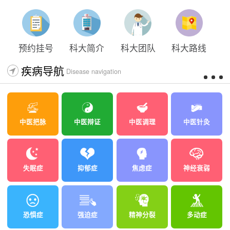
预约挂号
科大简介
科大团队
科大路线
疾病导航
Disease navigation
中医把脉
中医辩证
中医调理
中医针灸
失眠症
抑郁症
焦虑症
神经衰弱
恐惧症
强迫症
精神分裂
多动症