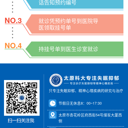
话告知预约编号
NO.3
就诊凭预约单号到医院导
医领取挂号单
NO.4
持挂号单到医生诊室就诊
只专注失眠抑郁、精神心理疾病的研究与治疗
节假日无休息8：00~17:30
太原市杏花岭区府西街54号煤炭大厦西
侧