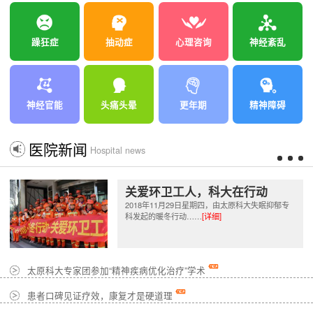
躁狂症
抽动症
心理咨询
神经紊乱
神经官能
头痛头晕
更年期
精神障碍
医院新闻
Hospital news
关爱环卫工人，科大在行动
2018年11月29日星期四，由太原科大失眠抑郁专
科发起的暖冬行动……
[详细]
太原科大专家团参加“精神疾病优化治疗”学术
患者口碑见证疗效，康复才是硬道理