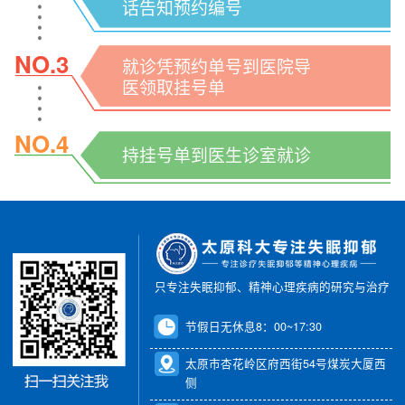
话告知预约编号
NO.3
就诊凭预约单号到医院导
医领取挂号单
NO.4
持挂号单到医生诊室就诊
只专注失眠抑郁、精神心理疾病的研究与治疗
节假日无休息8：00~17:30
太原市杏花岭区府西街54号煤炭大厦西
侧