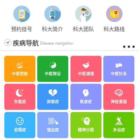
预约挂号
科大简介
科大团队
科大路线
疾病导航
Disease navigation
中医把脉
中医辩证
中医调理
中医针灸
失眠症
抑郁症
焦虑症
神经衰弱
恐惧症
强迫症
精神分裂
多动症