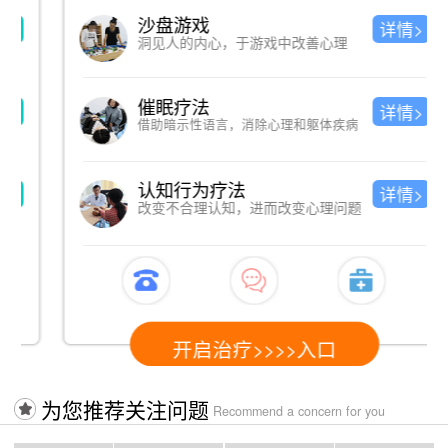
沙盘游戏
详情>
洞见人的内心，于游戏中改善心理
催眠疗法
详情>
借助暗示性语言，消除心理和躯体疾病
认知行为疗法
详情>
改变不合理认知，进而改变心理问题
开启治疗>>>>入口
为您推荐关注问题
Recommend a concern for you