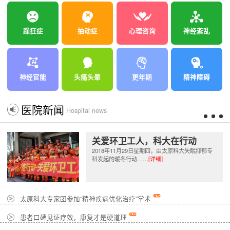
躁狂症
抽动症
心理咨询
神经紊乱
神经官能
头痛头晕
更年期
精神障碍
医院新闻
Hospital news
关爱环卫工人，科大在行动
2018年11月29日星期四，由太原科大失眠抑郁专
科发起的暖冬行动……
[详细]
太原科大专家团参加“精神疾病优化治疗”学术
患者口碑见证疗效，康复才是硬道理