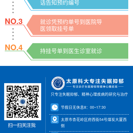
话告知预约编号
NO.3
就诊凭预约单号到医院导
医领取挂号单
NO.4
持挂号单到医生诊室就诊
只专注失眠抑郁、精神心理疾病的研究与治疗
节假日无休息8：00~17:30
太原市杏花岭区府西街54号煤炭大厦西
侧