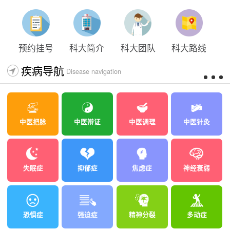
预约挂号
科大简介
科大团队
科大路线
疾病导航
Disease navigation
中医把脉
中医辩证
中医调理
中医针灸
失眠症
抑郁症
焦虑症
神经衰弱
恐惧症
强迫症
精神分裂
多动症