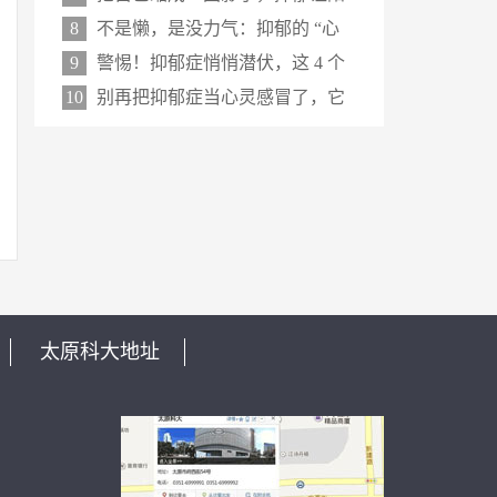
8
不是懒，是没力气：抑郁的 “心
9
警惕！抑郁症悄悄潜伏，这 4 个
10
别再把抑郁症当心灵感冒了，它
太原科大地址