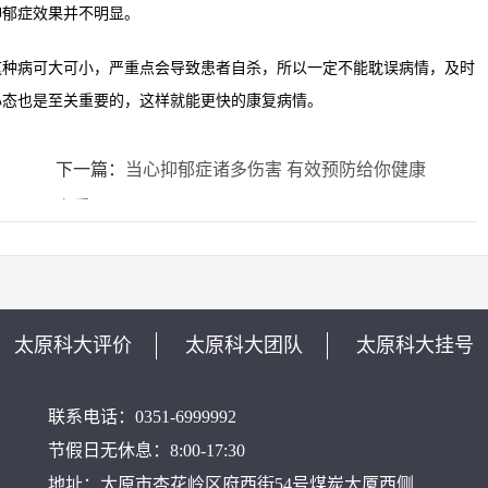
抑郁症效果并不明显。
病可大可小，严重点会导致患者自杀，所以一定不能耽误病情，及时
心态也是至关重要的，这样就能更快的康复病情。
下一篇：
当心抑郁症诸多伤害 有效预防给你健康
享受
太原科大评价
太原科大团队
太原科大挂号
联系电话：0351-6999992
节假日无休息：8:00-17:30
地址：太原市杏花岭区府西街54号煤炭大厦西侧