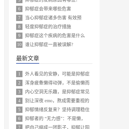
6
抑郁症会带来哪些危害
7
当心抑郁症诸多伤害 有效预
8
轻度抑郁症的治疗措施
9
抑郁症这个疾病的危害是什么
10
谁让抑郁症一直被误解?
最新文章
1
外人看见的安静，可能是抑郁症
2
浑身疲惫懒得动弹，不是偷懒而
3
内心空洞无乐趣，是抑郁症常见
4
别让深夜 emo，熬成需要重视的
5
抑郁情绪反复来？坚持调理稳住
6
抑郁者的 “无力感”：不是懒，
7
把自己缩成一团影子，抑郁让阳