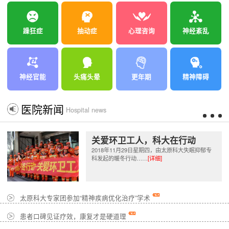
躁狂症
抽动症
心理咨询
神经紊乱
神经官能
头痛头晕
更年期
精神障碍
医院新闻
Hospital news
关爱环卫工人，科大在行动
2018年11月29日星期四，由太原科大失眠抑郁专
科发起的暖冬行动……
[详细]
太原科大专家团参加“精神疾病优化治疗”学术
患者口碑见证疗效，康复才是硬道理