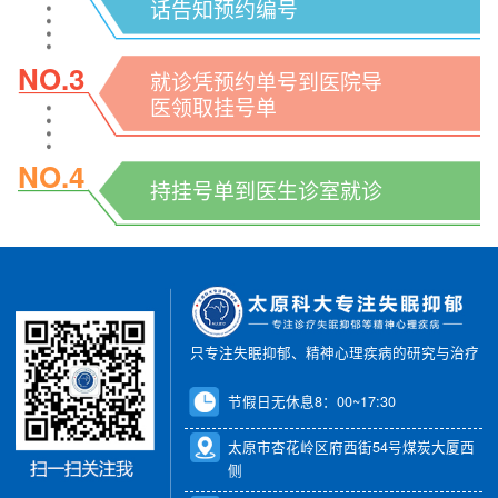
话告知预约编号
NO.3
就诊凭预约单号到医院导
医领取挂号单
NO.4
持挂号单到医生诊室就诊
只专注失眠抑郁、精神心理疾病的研究与治疗
节假日无休息8：00~17:30
太原市杏花岭区府西街54号煤炭大厦西
侧