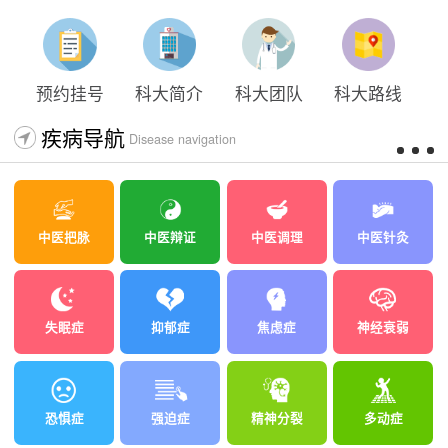
预约挂号
科大简介
科大团队
科大路线
疾病导航
Disease navigation
中医把脉
中医辩证
中医调理
中医针灸
失眠症
抑郁症
焦虑症
神经衰弱
恐惧症
强迫症
精神分裂
多动症