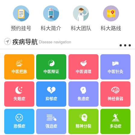
太原科大开展心理沙盘团体体验系列公益活动
预约挂号
科大简介
科大团队
科大路线
疾病导航
Disease navigation
中医把脉
中医辩证
中医调理
中医针灸
失眠症
抑郁症
焦虑症
神经衰弱
恐惧症
强迫症
精神分裂
多动症