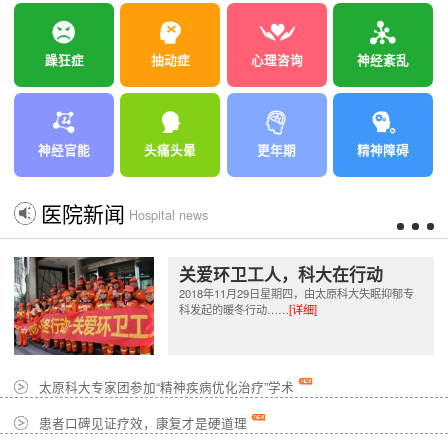
躁狂症
抽动症
心理咨询
神经紊乱
神经官能
头痛头晕
更年期
精神障碍
医院新闻
Hospital news
关爱环卫工人，科大在行动
2018年11月29日星期四，由太原科大失眠抑郁专
科发起的暖冬行动……
[详细]
太原科大专家团参加“精神疾病优化治疗”学术
患者口碑见证疗效，康复才是硬道理