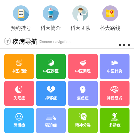
太原科大开展心理沙盘团体体验系列公益活动
预约挂号
科大简介
科大团队
科大路线
疾病导航
Disease navigation
中医把脉
中医辩证
中医调理
中医针灸
失眠症
抑郁症
焦虑症
神经衰弱
恐惧症
强迫症
精神分裂
多动症