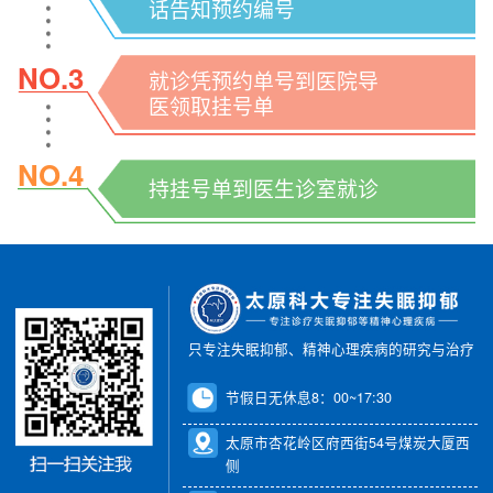
话告知预约编号
NO.3
就诊凭预约单号到医院导
医领取挂号单
NO.4
持挂号单到医生诊室就诊
只专注失眠抑郁、精神心理疾病的研究与治疗
节假日无休息8：00~17:30
太原市杏花岭区府西街54号煤炭大厦西
侧