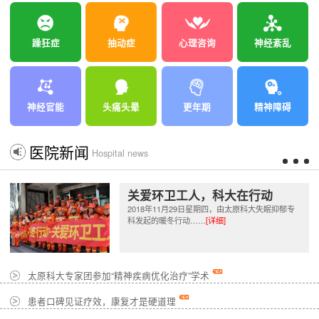
躁狂症
抽动症
心理咨询
神经紊乱
神经官能
头痛头晕
更年期
精神障碍
医院新闻
Hospital news
关爱环卫工人，科大在行动
2018年11月29日星期四，由太原科大失眠抑郁专
科发起的暖冬行动……
[详细]
太原科大专家团参加“精神疾病优化治疗”学术
患者口碑见证疗效，康复才是硬道理