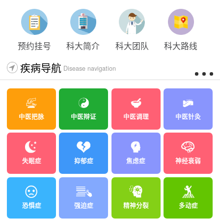
预约挂号
科大简介
科大团队
科大路线
疾病导航
Disease navigation
中医把脉
中医辩证
中医调理
中医针灸
失眠症
抑郁症
焦虑症
神经衰弱
恐惧症
强迫症
精神分裂
多动症