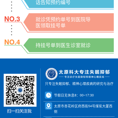
话告知预约编号
NO.3
就诊凭预约单号到医院导
医领取挂号单
NO.4
持挂号单到医生诊室就诊
只专注失眠抑郁、精神心理疾病的研究与治疗
节假日无休息8：00~17:30
太原市杏花岭区府西街54号煤炭大厦西
侧